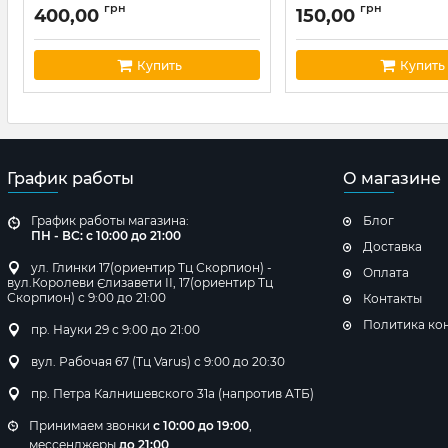
грн
грн
400,00
150,00
Купить
Купить
График работы
О магазине
График работы магазина:
Блог
ПН - ВС: с 10:00 до 21:00
Доставка
ул. Глинки 17(ориентир Тц Скорпион) -
Оплата
вул.Королеви Єлизавети ІІ, 17(ориентир Тц
Скорпион) с 9:00 до 21:00
Контакты
Политика ко
пр. Науки 29 с 9:00 до 21:00
вул. Рабочая 67 (Тц Varus) с 9:00 до 20:30
пр. Петра Калнишевского 31а (напротив АТБ)
Принимаем звонки
с 10:00 до 19:00
,
мессенджеры
до 21:00