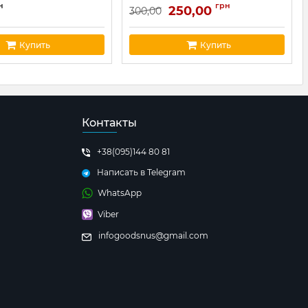
н
грн
250,00
300,00
Купить
Купить
Контакты
+38(095)144 80 81
Написать в Telegram
WhatsApp
Viber
infogoodsnus@gmail.com