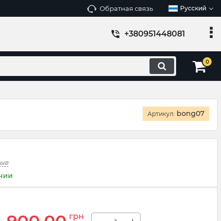
Обратная связь
Русский
+380951448081
0
bong07
Артикул:
зыв
ичии
грн