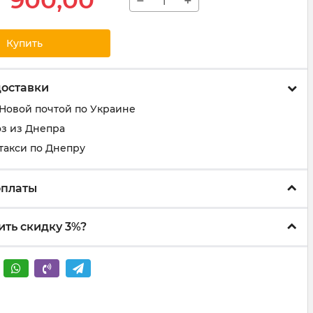
900,00
−
+
Купить
доставки
 Новой почтой по Украине
з из Днепра
такси по Днепру
оплаты
ить скидку 3%?