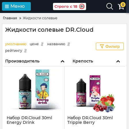
0
Меню
Строго с 18
Главная
Жидкости солевые
Жидкости солевые DR.Cloud
умолчанию
цене
названию
Фильтр
рейтингу
Производитель
Крепость
Набор DR.Cloud 30ml
Набор DR.Cloud 30ml
Energy Drink
Tripple Berry
Артикул:
cloud05
Артикул:
cloud06