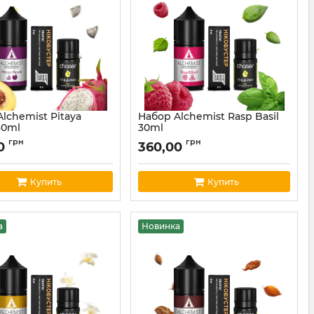
lchemist Pitaya
Набор Alchemist Rasp Basil
30ml
30ml
alchemist40
Артикул:
alchemist39
грн
грн
00
360,00
Купить
Купить
а
Новинка