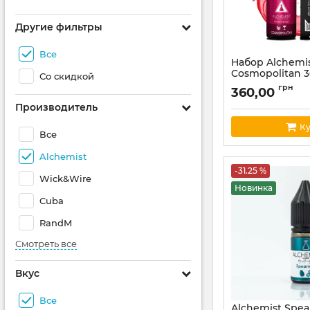
Другие фильтры
Все
Набор Alchemi
Cosmopolitan 
Со скидкой
Артикул:
alchemist
грн
360,00
Производитель
Ку
Все
Alchemist
-31.25 %
Wick&Wire
Новинка
Cuba
RandM
Смотреть все
Вкус
Все
Alchemist Spea