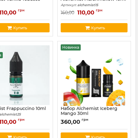
Артикул:
alchemist15
alchemist17
грн
грн
110,00
110,00
160,00
Купить
Купить
Новинка
а
st Frappuccino 10ml
Набор Alchemist Iceberg
Mango 30ml
alchemist25
Артикул:
alchemist41
грн
грн
110,00
360,00
Купить
Купить