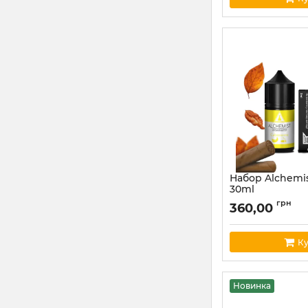
Набор Alchemi
30ml
Артикул:
alchemist
грн
360,00
Ку
Новинка