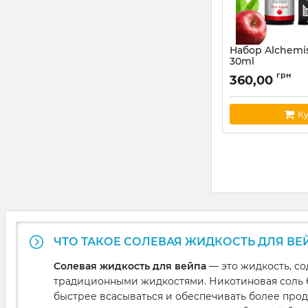
Набор Alchemis
30ml
Артикул:
alchemist
грн
360,00
Ку
ЧТО ТАКОЕ СОЛЕВАЯ ЖИДКОСТЬ ДЛЯ ВЕ
Солевая жидкость для вейпа
— это жидкость, с
традиционными жидкостями. Никотиновая соль бл
быстрее всасываться и обеспечивать более про