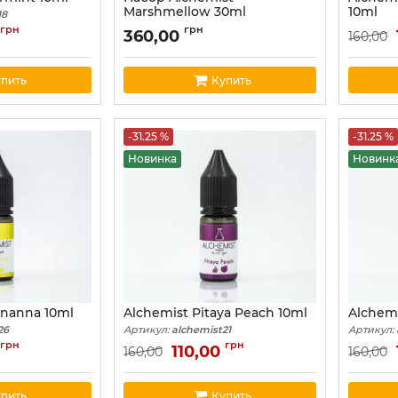
Marshmellow 30ml
10ml
18
Артикул:
alchemist30
Артикул:
грн
грн
360,00
160,00
пить
Купить
-31.25 %
-31.25 %
Новинка
Новинк
ananna 10ml
Alchemist Pitaya Peach 10ml
Alchemi
26
Артикул:
alchemist21
Артикул:
грн
грн
110,00
160,00
160,00
пить
Купить