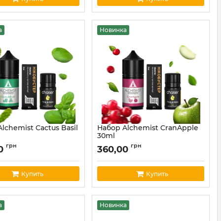
а
Новинка
lchemist Cactus Basil
Набор Alchemist CranApple
30ml
alchemist46
Артикул:
alchemist45
грн
грн
00
360,00
Купить
Купить
а
Новинка