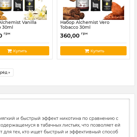
lchemist Vanilla
Набор Alchemist Vero
o 30ml
Tobacco 30ml
alchemist36
Артикул:
alchemist35
грн
грн
00
360,00
Купить
Купить
рёд »
мягкий и быстрый эффект никотина по сравнению с
одержащемуся в табачных листьях, что позволяет ей
 для тех, кто ищет быстрый и эффективный способ