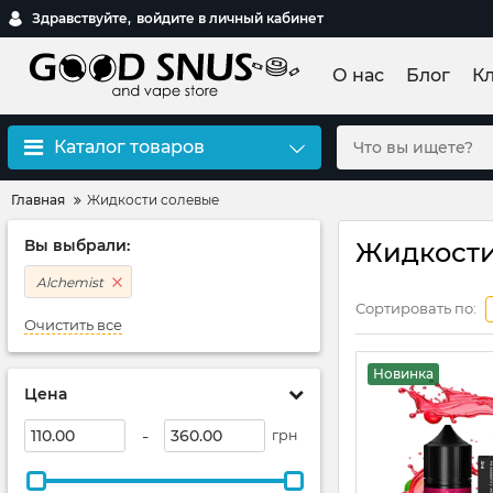
Здравствуйте,
войдите в личный кабинет
О нас
Блог
К
Каталог товаров
Главная
Жидкости солевые
Вы выбрали:
Жидкости
Alchemist
Сортировать по:
Очистить все
Новинка
Цена
-
грн