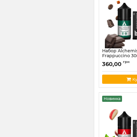
Набор Alchemi
Frappuccino 3
Артикул:
alchemist
грн
360,00
Ку
Новинка