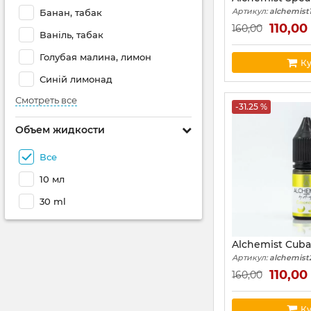
Артикул:
alchemist
Банан, табак
110,00
160,00
Ваніль, табак
Голубая малина, лимон
Ку
Синій лимонад
Смотреть все
-31.25 %
Объем жидкости
Все
10 мл
30 ml
Alchemist Cub
Артикул:
alchemist
110,00
160,00
Ку