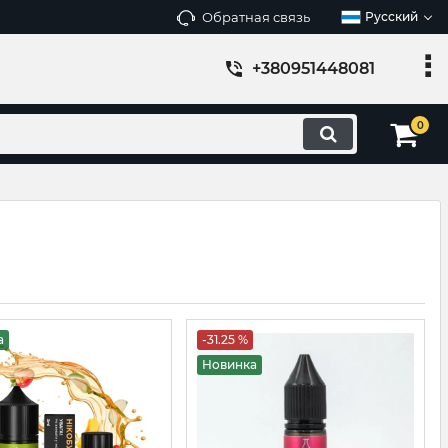
Обратная связь
Русский
+380951448081
0
а
-31.25 %
Новинка