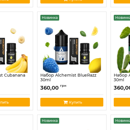
Новинка
Новинк
st Cubanana
Набор Alchemist BlueRazz
Набор A
30ml
30ml
44
Артикул:
alchemist47
Артикул:
грн
360,00
360,
пить
Купить
Новинка
Новинк