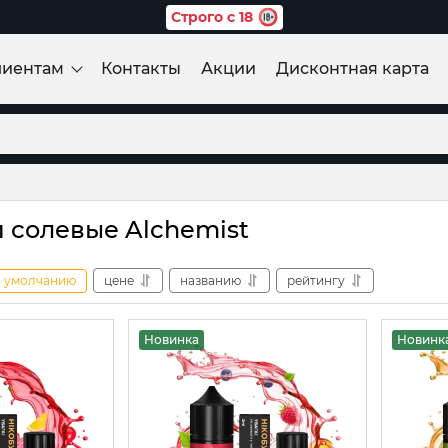
Строго с 18
лиентам
Контакты
Акции
Дисконтная карта
 солевые Alchemist
умолчанию
цене
названию
рейтингу
Новинка
Новинк