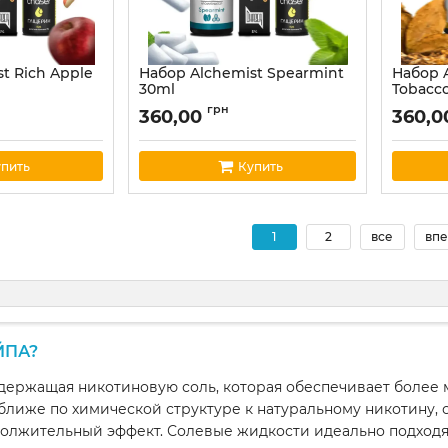
t Rich Apple
Набор Alchemist Spearmint
Набор A
30ml
Tobacc
38
Артикул:
alchemist37
Артикул:
грн
360,00
360,
пить
Купить
1
2
все
впе
ЙПА?
одержащая никотиновую соль, которая обеспечивает более 
иже по химической структуре к натуральному никотину, с
должительный эффект. Солевые жидкости идеально подходят