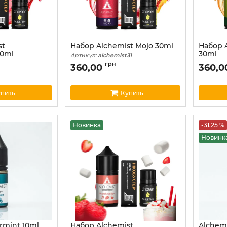
st
Набор Alchemist Mojo 30ml
Набор A
30ml
30ml
Артикул:
alchemist31
34
Артикул:
грн
360,00
360,
пить
Купить
Новинка
-31.25 %
Новинк
rmint 10ml
Набор Alchemist
Alchemi