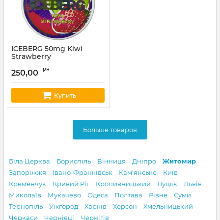
ICEBERG 50mg Kiwi
Strawberry
Артикул:
iceberg23
грн
250,00
Купить
Больше товаров
Біла Церква
Бориспіль
Вінниця
Дніпро
Житомир
Запоріжжя
Івано-Франківськ
Кам'янське
Київ
Кременчук
Кривий Ріг
Кропивницький
Луцьк
Львів
Миколаїв
Мукачево
Одеса
Полтава
Рівне
Суми
Тернопіль
Ужгород
Харків
Херсон
Хмельницький
Черкаси
Чернівці
Чернігів