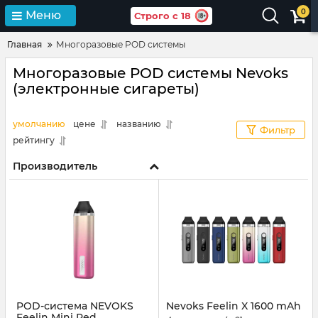
0
Меню
Строго с 18
Главная
Многоразовые POD системы
Многоразовые POD системы Nevoks
(электронные сигареты)
умолчанию
цене
названию
Фильтр
рейтингу
Производитель
POD-система NEVOKS
Nevoks Feelin X 1600 mAh
Feelin Mini Red