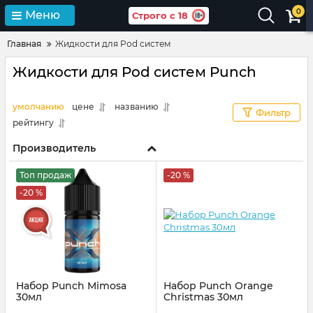
0
Меню
Строго с 18
Главная
Жидкости для Pod систем
Жидкости для Pod систем Punch
умолчанию
цене
названию
Фильтр
рейтингу
Производитель
Топ продаж
-20 %
-20 %
Набор Punch Mimosa
Набор Punch Orange
30мл
Christmas 30мл
Артикул:
punch78
Артикул:
punch76