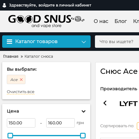
Здравствуйте,
войдите в личный кабинет
О нас
Блог
К
Каталог товаров
Главная
Каталог снюса
Вы выбрали:
Снюс Ace
Ace
Производитель
Очистить все
Цена
-
грн
Сортировать по: