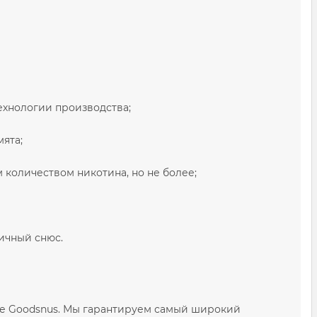
ехнологии производства;
мята;
 количеством никотина, но не более;
тичный снюс.
не Goodsnus. Мы гарантируем самый широкий