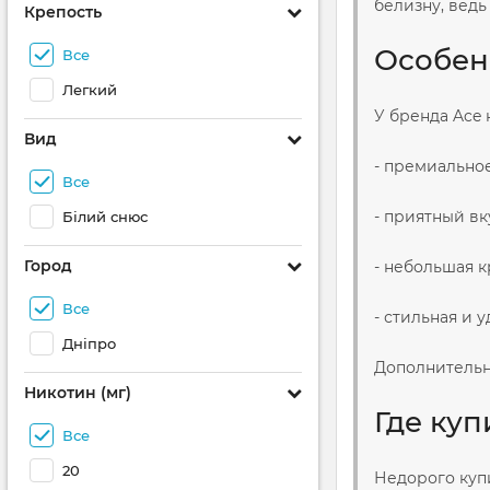
белизну, ведь
Крепость
Особен
Все
Легкий
У бренда Ace
Вид
- премиально
Все
- приятный вк
Білий снюс
Город
- небольшая к
Все
- стильная и 
Дніпро
Дополнительно
Никотин (мг)
Где куп
Все
20
Недорого куп