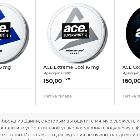
16 mg
ACE Extreme Cool 16 mg
ACE Co
Артикул:
ace02
Артикул:
грн
150,00
160,0
Нет на складе
Нет на 
то бренд из Дании, с которым вы ощутите мятную свежесть
остали из супер-стильной упаковки удобную подушечку в ф
все готово. Искать место для курения не нужно, нет дыма и