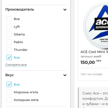
Производитель
Все
Lyft
Siberia
Pablo
Thunder
ACE Cool Mint 
Артикул:
ace01
Ace
грн
150,00
Смотреть все
Нет на складе
Вкус
Все
Морозна м'ята
Снюс Ace – э
комфортом. Д
Холодная мята
и зубами – и 