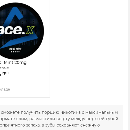
ol Mint 20mg
ace03
грн
0
складе
 и сможете получить порцию никотина с максимальным
ормате слим, разместили во рту между верхней губой
 неприятного запаха, а зубы сохраняют снежную