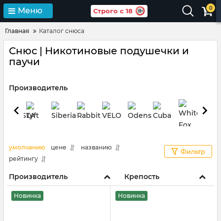
0
Меню
Строго с 18
Главная
Каталог снюса
Снюс | Никотиновые подушечки и
паучи
Производитель
умолчанию
цене
названию
Фильтр
рейтингу
Производитель
Крепость
Новинка
Новинка