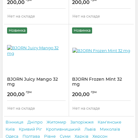
200,00
200,00
Нет на складе
Нет на складе
Новинка
Новинка
BJORN Juicy Mango 32
BJORN Frozen Mint 32
mg
mg
Артикул:
bjorn05
Артикул:
bjorn02
грн
грн
200,00
200,00
Нет на складе
Нет на складе
Вінниця
Дніпро
Житомир
Запоріжжя
Кам'янське
Київ
Кривий Ріг
Кропивницький
Львів
Миколаїв
Одеса
Полтава
Рівне
Суми
Харків
Херсон