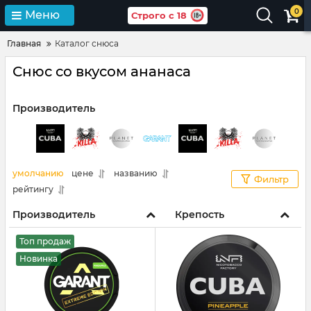
0
Меню
Строго с 18
Главная
Каталог снюса
Снюс со вкусом ананаса
Производитель
умолчанию
цене
названию
Фильтр
рейтингу
Производитель
Крепость
Топ продаж
Новинка