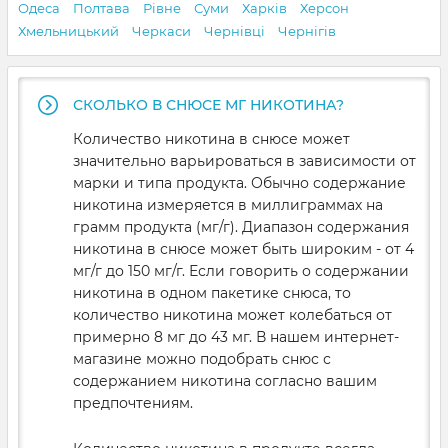
Одеса
Полтава
Рівне
Суми
Харків
Херсон
Хмельницький
Черкаси
Чернівці
Чернігів
СКОЛЬКО В СНЮСЕ МГ НИКОТИНА?
Количество никотина в снюсе может
значительно варьироваться в зависимости от
марки и типа продукта. Обычно содержание
никотина измеряется в миллиграммах на
грамм продукта (мг/г). Диапазон содержания
никотина в снюсе может быть широким - от 4
мг/г до 150 мг/г. Если говорить о содержании
никотина в одном пакетике снюса, то
количество никотина может колебаться от
примерно 8 мг до 43 мг. В нашем интернет-
магазине можно подобрать снюс с
содержанием никотина согласно вашим
предпочтениям.