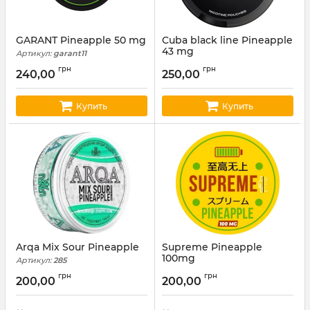
GARANT Pineapple 50 mg
Cuba black line Pineapple
43 mg
Артикул:
garant11
Артикул:
cuba14
грн
грн
240,00
250,00
Купить
Купить
Arqa Mix Sour Pineapple
Supreme Pineapple
100mg
Артикул:
285
Артикул:
0067
грн
грн
200,00
200,00