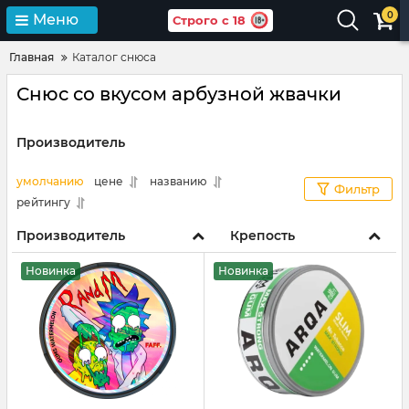
0
Меню
Строго с 18
Главная
Каталог снюса
Снюс со вкусом арбузной жвачки
Производитель
умолчанию
цене
названию
Фильтр
рейтингу
Производитель
Крепость
Новинка
Новинка