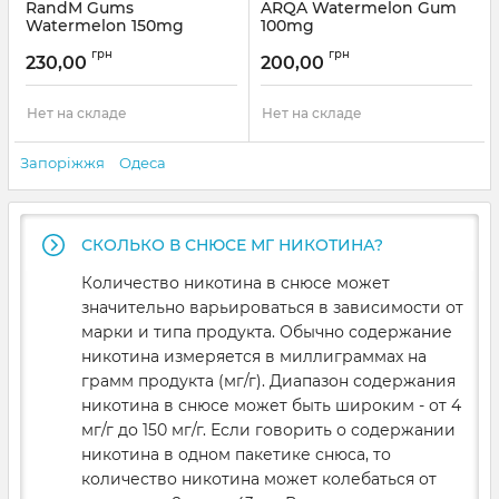
RandM Gums
ARQA Watermelon Gum
Watermelon 150mg
100mg
Артикул:
312
Артикул:
0296
грн
грн
230,00
200,00
Нет на складе
Нет на складе
Запоріжжя
Одеса
СКОЛЬКО В СНЮСЕ МГ НИКОТИНА?
Количество никотина в снюсе может
значительно варьироваться в зависимости от
марки и типа продукта. Обычно содержание
никотина измеряется в миллиграммах на
грамм продукта (мг/г). Диапазон содержания
никотина в снюсе может быть широким - от 4
мг/г до 150 мг/г. Если говорить о содержании
никотина в одном пакетике снюса, то
количество никотина может колебаться от