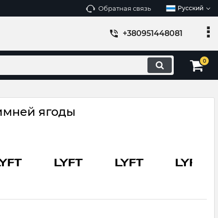
Обратная связь
Русский
+380951448081
0
зимней ягоды