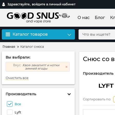
Здравствуйте,
войдите в личный кабинет
О нас
Блог
К
Каталог товаров
Главная
Каталог снюса
Вы выбрали:
Снюс со в
Вкус:
Хвоя-эвкалипт и нотки
зимней ягоды
Производитель
Очистить все
Производитель
Сортировать по:
Все
Lyft