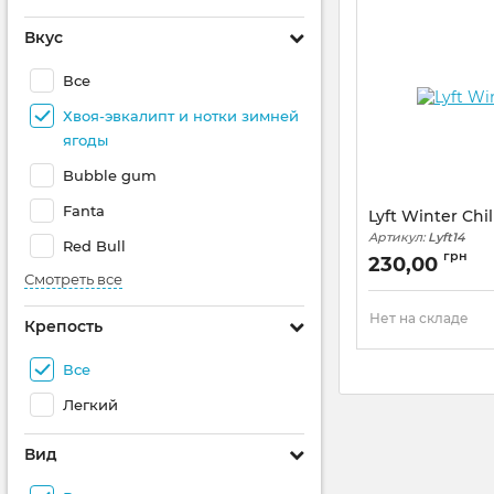
Вкус
Все
Хвоя-эвкалипт и нотки зимней
ягоды
Bubble gum
Fanta
Lyft Winter Chil
Артикул:
Lyft14
Red Bull
грн
230,00
Смотреть все
Нет на складе
Крепость
Все
Легкий
Вид