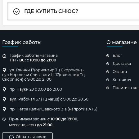
ГДЕ КУПИТЬ СНЮС?
График работы
О магазине
График работы магазина:
Блог
ПН - ВС: с 10:00 до 21:00
Доставка
ул. Глинки 17(ориентир Тц Скорпион) -
Оплата
вул.Королеви Єлизавети ІІ, 17(ориентир Тц
Скорпион) с 9:00 до 21:00
Контакты
Политика ко
пр. Науки 29 с 9:00 до 21:00
вул. Рабочая 67 (Тц Varus) с 9:00 до 20:30
пр. Петра Калнишевского 31а (напротив АТБ)
Принимаем звонки
с 10:00 до 19:00
,
мессенджеры
до 21:00
Обратная связь