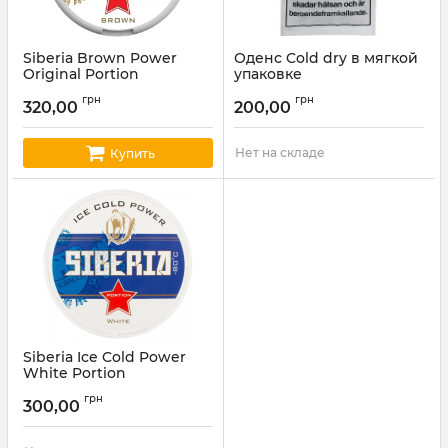
Siberia Brown Power
Оденс Cold dry в мягкой
Original Portion
упаковке
Артикул:
sib11
Артикул:
odens13
грн
грн
320,00
200,00
Нет на складе
Купить
Siberia Ice Cold Power
White Portion
Артикул:
sib05
грн
300,00