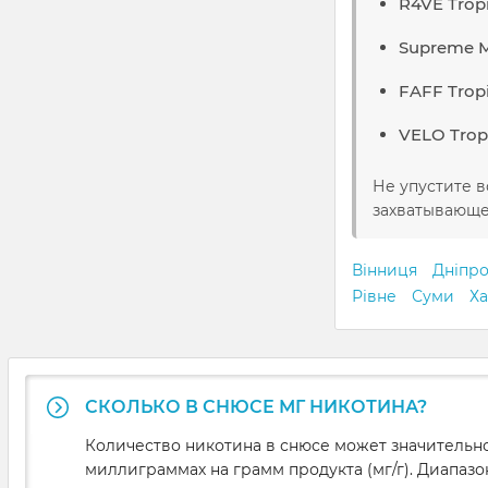
R4VE Tropi
Supreme Mu
FAFF Trop
VELO Trop
Не упустите в
захватывающе
Вінниця
Дніпр
Рівне
Суми
Ха
СКОЛЬКО В СНЮСЕ МГ НИКОТИНА?
Количество никотина в снюсе может значительно
миллиграммах на грамм продукта (мг/г). Диапазо