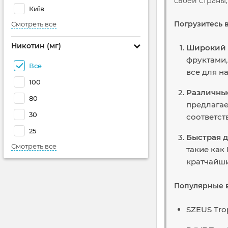
своей страны
Київ
Погрузитесь 
Смотреть все
Никотин (мг)
Широкий 
фруктами,
Все
все для н
100
Различны
80
предлагае
30
соответст
25
Быстрая д
Смотреть все
такие как
кратчайши
Популярные в
SZEUS Tro