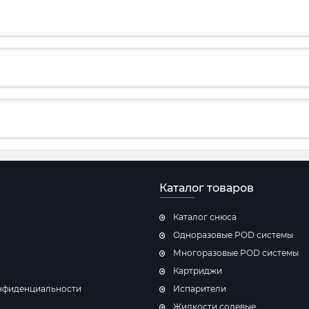
Каталог товаров
Каталог снюса
Одноразовые POD системы
Многоразовые POD системы
Картриджи
нфиденциальности
Испарители
Жидкости солевые