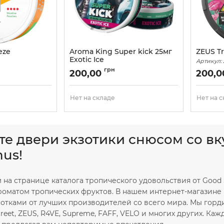
eze
Aroma King Super kick 25мг
ZEUS Tr
Exotic Ice
Артикул:
Артикул:
superkick03
грн
200,00
200,
Нет на складе
Нет на 
те двери экзотики снюсом со вк
us!
 на странице каталога тропического удовольствия от Good
ароматом тропических фруктов. В нашем интернет-магазин
отками от лучших производителей со всего мира. Мы горди
treet, ZEUS, R4VE, Supreme, FAFF, VELO и многих других. К