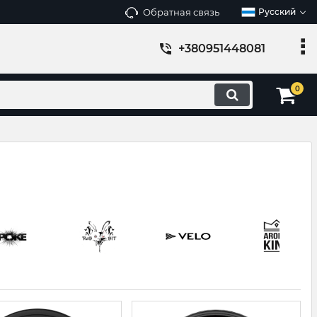
Обратная связь
Русский
+380951448081
0