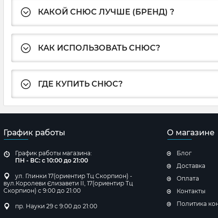
КАКОЙ СНЮС ЛУЧШЕ (БРЕНД) ?
КАК ИСПОЛЬЗОВАТЬ СНЮС?
ГДЕ КУПИТЬ СНЮС?
График работы
О магазине
График работы магазина:
Блог
ПН - ВС: с 10:00 до 21:00
Доставка
ул. Глинки 17(ориентир Тц Скорпион) -
Оплата
вул.Королеви Єлизавети ІІ, 17(ориентир Тц
Скорпион) с 9:00 до 21:00
Контакты
Политика ко
пр. Науки 29 с 9:00 до 21:00