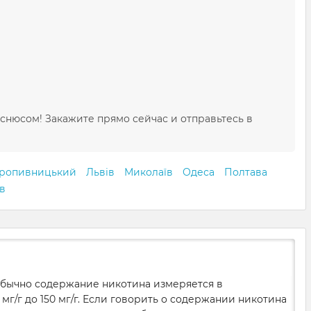
снюсом! Закажите прямо сейчас и отправьтесь в
ропивницький
Львів
Миколаїв
Одеса
Полтава
ів
 Обычно содержание никотина измеряется в
мг/г до 150 мг/г. Если говорить о содержании никотина