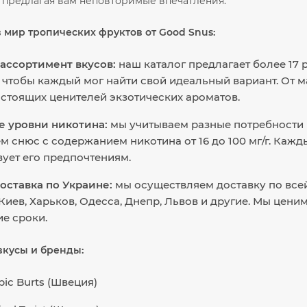
, предлагая вам неповторимые впечатления.
в мир тропических фруктов от Good Snus:
ассортимент вкусов:
наш каталог предлагает более 17
 чтобы каждый мог найти свой идеальный вариант. От ман
астоящих ценителей экзотических ароматов.
е уровни никотина:
мы учитываем разные потребности 
м снюс с содержанием никотина от 16 до 100 мг/г. Каж
вует его предпочтениям.
оставка по Украине:
мы осуществляем доставку по всей
 Киев, Харьков, Одесса, Днепр, Львов и другие. Мы цени
е сроки.
кусы и бренды:
pic Burts (Швеция)