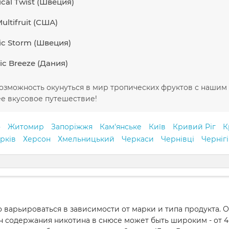
cal Twist (Швеция)
ltifruit (США)
ic Storm (Швеция)
ic Breeze (Дания)
озможность окунуться в мир тропических фруктов с нашим 
е вкусовое путешествие!
о
Житомир
Запоріжжя
Кам'янське
Київ
Кривий Ріг
К
рків
Херсон
Хмельницький
Черкаси
Чернівці
Черніг
 варьироваться в зависимости от марки и типа продукта.
н содержания никотина в снюсе может быть широким - от 4 