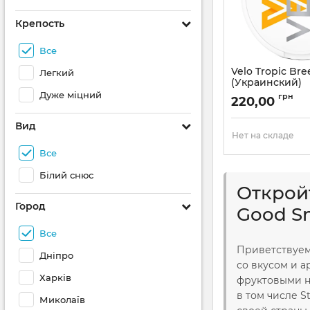
Крепость
Все
Velo Tropic Bre
Легкий
(Украинский)
Дуже міцний
Артикул:
velo07
грн
220,00
Вид
Нет на складе
Все
Білий снюс
Открой
Город
Good Sn
Все
Приветствуем
Дніпро
со вкусом и 
Харків
фруктовыми н
в том числе S
Миколаїв