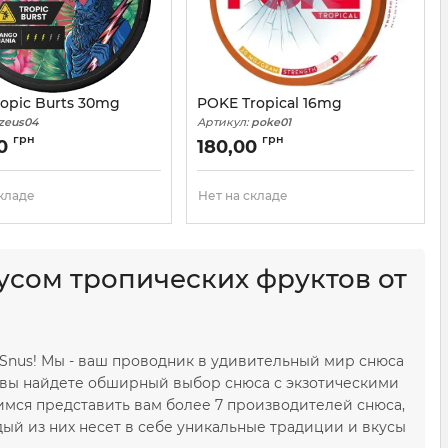
opic Burts 30mg
POKE Tropical 16mg
zeus04
Артикул:
poke01
грн
грн
00
180,00
складе
Нет на складе
усом тропических фруктов от
 Snus! Мы - ваш проводник в удивительный мир снюса
е вы найдете обширный выбор снюса с экзотическими
мся представить вам более 7 производителей снюса,
аждый из них несет в себе уникальные традиции и вкусы