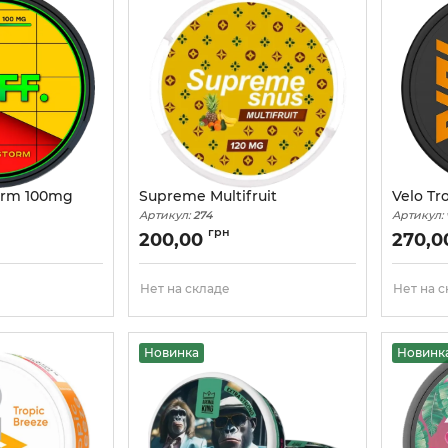
orm 100mg
Supreme Multifruit
Velo Tr
Артикул:
274
Артикул:
грн
200,00
270,
Нет на складе
Нет на 
Новинка
Новинк