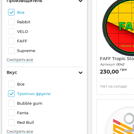
Производитель
Все
Rabbit
VELO
FAFF
Supreme
FAFF Tropic St
Смотреть все
Артикул:
0042
грн
230,00
Вкус
Все
Нет на складе
Тропічні фрукти
Bubble gum
Fanta
Red Bull
Смотреть все