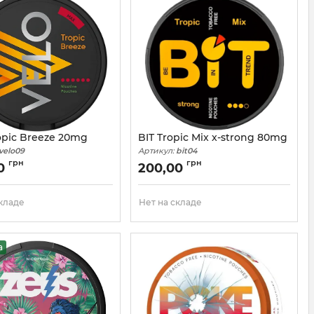
opic Breeze 20mg
BIT Tropic Mix x-strong 80mg
velo09
Артикул:
bit04
грн
грн
00
200,00
складе
Нет на складе
а