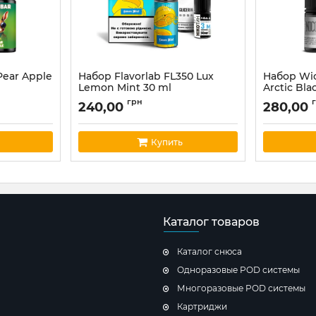
Pear Apple
Набор Flavorlab FL350 Lux
Набор Wic
Lemon Mint 30 ml
Arctic Bla
Артикул:
flavor35
Артикул:
wic
грн
240,00
280,00
Купить
Каталог товаров
Каталог снюса
Одноразовые POD системы
Многоразовые POD системы
Картриджи