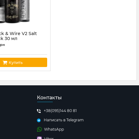
k & Wire V2 Salt
ck 30 мл
kwire09
грн
Купить
Контакты
+38(095)144 80 81
Написать в Telegram
WhatsApp
Viber