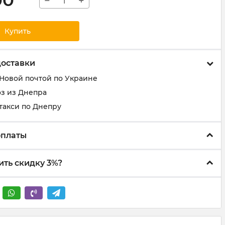
00
−
+
Купить
доставки
 Новой почтой по Украине
з из Днепра
такси по Днепру
оплаты
ить скидку 3%?