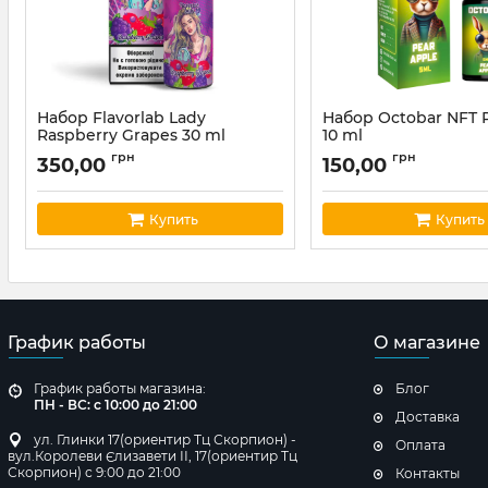
Набор Flavorlab Lady
Набор Octobar NFT 
Raspberry Grapes 30 ml
10 ml
Артикул:
lady16
Артикул:
octobar44
грн
грн
350,00
150,00
Купить
Купить
График работы
О магазине
График работы магазина:
Блог
ПН - ВС: с 10:00 до 21:00
Доставка
ул. Глинки 17(ориентир Тц Скорпион) -
Оплата
вул.Королеви Єлизавети ІІ, 17(ориентир Тц
Скорпион) с 9:00 до 21:00
Контакты