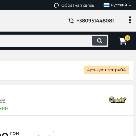
Обратная связь
Русский
+380951448081
0
creepy04
Артикул:
зыв
ичии
грн