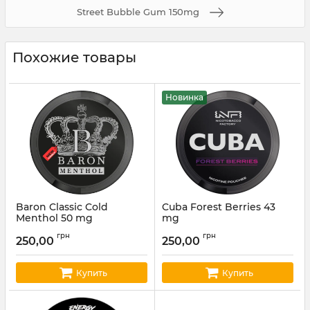
Street Bubble Gum 150mg
Похожие товары
Новинка
Baron Classic Cold
Cuba Forest Berries 43
Menthol 50 mg
mg
Артикул:
baron03
Артикул:
cuba28
грн
грн
250,00
250,00
Купить
Купить