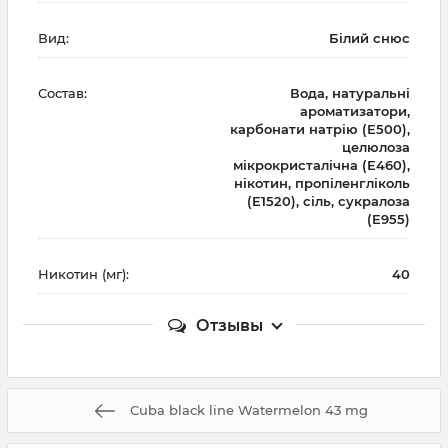
Вид:
Білий снюс
Состав:
Вода, натуральні
ароматизатори,
карбонати натрію (E500),
целюлоза
мікрокристалічна (E460),
нікотин, пропіленгліколь
(E1520), сіль, сукралоза
(E955)
Никотин (мг):
40
Отзывы
Cuba black line Watermelon 43 mg