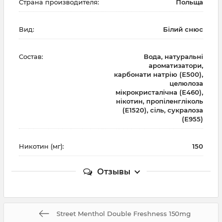
Страна производителя:
Польща
Вид:
Білий снюс
Состав:
Вода, натуральні
ароматизатори,
карбонати натрію (E500),
целюлоза
мікрокристалічна (E460),
нікотин, пропіленгліколь
(E1520), сіль, сукралоза
(E955)
Никотин (мг):
150
Отзывы
Street Menthol Double Freshness 150mg