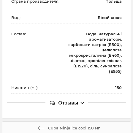
Страна производителя:
Польща
Вид:
Білий снюс
Состав:
Вода, натуральні
ароматизатори,
карбонати натрію (E500),
целюлоза
мікрокристалічна (E460),
нікотин, пропіленгліколь
(E1520), сіль, сукралоза
(E955)
Никотин (мг):
150
Отзывы
Cuba Ninja ice cool 150 мг