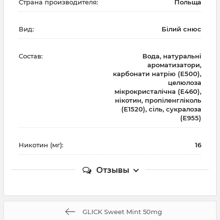
Страна производителя:
Польща
Вид:
Білий снюс
Состав:
Вода, натуральні
ароматизатори,
карбонати натрію (E500),
целюлоза
мікрокристалічна (E460),
нікотин, пропіленгліколь
(E1520), сіль, сукралоза
(E955)
Никотин (мг):
16
Отзывы
GLICK Sweet Mint 50mg