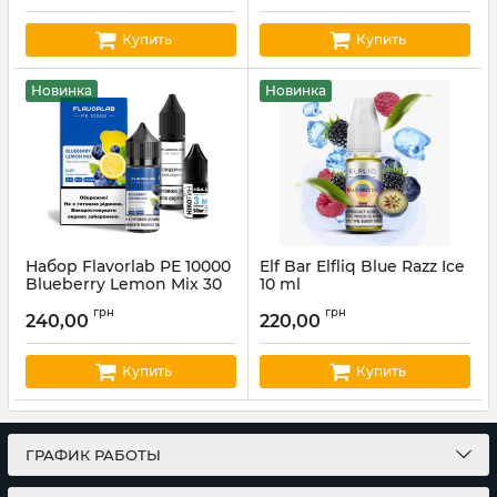
Купить
Купить
Новинка
Новинка
Набор Flavorlab PE 10000
Elf Bar Elfliq Blue Razz Ice
Blueberry Lemon Mix 30
10 ml
ml
Артикул:
elfliq81
грн
грн
240,00
220,00
Артикул:
fl65
Купить
Купить
ГРАФИК РАБОТЫ