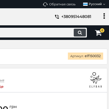
Обратная связь
Русский
+380951448081
0
elf150032
Артикул:
зыв
де
грн