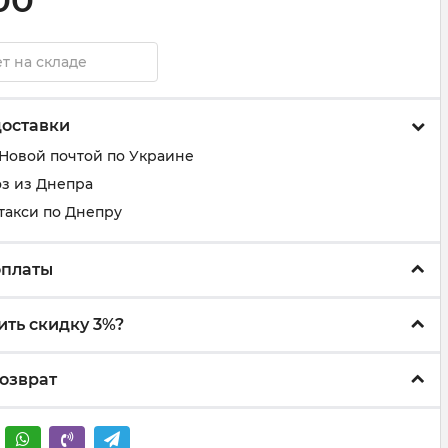
00
т на складе
доставки
 Новой почтой по Украине
з из Днепра
такси по Днепру
оплаты
ить скидку 3%?
озврат