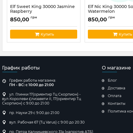
Elf Sweet King 30000 Jasmine
Elf Nic King 30000 S
Raspberry
Watermelon
Артикул:
Iceking3000027
Артикул:
Iceking3000026
грн
грн
850,00
850,00
Купить
Купить
График работы
О магазине
График работы магазина:
Блог
ПН - ВС: с 10:00 до 21:00
Доставка
ул. Глинки 17(ориентир Тц Скорпион) -
Оплата
вул.Королеви Єлизавети ІІ, 17(ориентир Тц
Скорпион) с 9:00 до 21:00
Контакты
Политика ко
пр. Науки 29 с 9:00 до 21:00
вул. Рабочая 67 (Тц Varus) с 9:00 до 20:30
пр. Петра Калнишевского 31а (напротив АТБ)