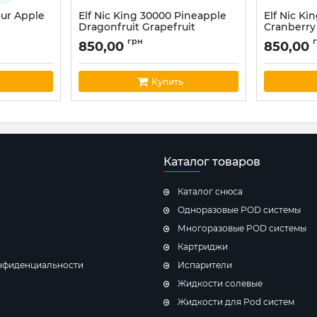
our Apple
Elf Nic King 30000 Pineapple
Elf Nic Ki
Dragonfruit Grapefruit
Cranberry
Артикул:
Iceking3000025
Артикул:
Ice
грн
850,00
850,00
Купить
Каталог товаров
Каталог снюса
Одноразовые POD системы
Многоразовые POD системы
Картриджи
нфиденциальности
Испарители
Жидкости солевые
Жидкости для Pod систем