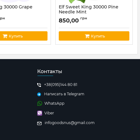
ng 30000 Grape
Elf Sweet King 30000 Pine
Needle Mint
king3000024
Артикул:
Iceking3000029
грн
грн
850,00
Купить
Купить
Контакты
+38(095)144 80 81
Написать в Telegram
WhatsApp
Viber
infogoodsnus@gmail.com