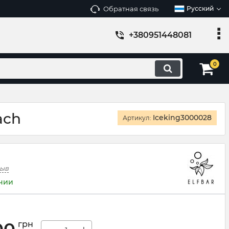
Обратная связь
Русский
+380951448081
0
ach
Iceking3000028
Артикул:
зыв
ичии
грн