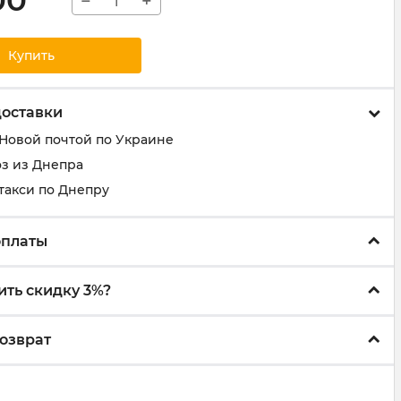
00
−
+
Купить
доставки
 Новой почтой по Украине
з из Днепра
такси по Днепру
оплаты
ить скидку 3%?
озврат