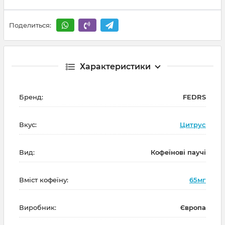
Поделиться:
Характеристики
Бренд:
FEDRS
Вкус:
Цитрус
Вид:
Кофеїнові паучі
Вміст кофеїну:
65мг
Виробник:
Європа