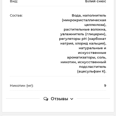
Вид:
Білий снюс
Состав:
Вода, наполнитель
(микрокристаллическая
целлюлоза),
растительные волокна,
увлажнитель (глицерин),
регуляторы pH (карбонат
натрия, хлорид кальция),
натуральные и
искусственные
ароматизаторы, соль,
никотин, искусственный
подсластитель
(ацесульфам К).
Никотин (мг):
9
Отзывы