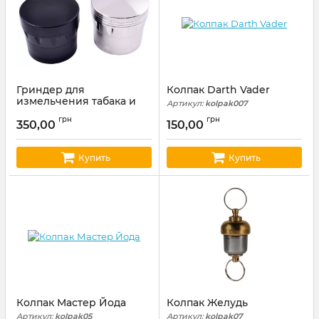
Гриндер для
Колпак Darth Vader
измельчения табака и
Артикул:
kolpak007
травы
грн
грн
350,00
150,00
Артикул:
grinder01
Купить
Купить
Колпак Мастер Йода
Колпак Желудь
Артикул:
kolpak05
Артикул:
kolpak07