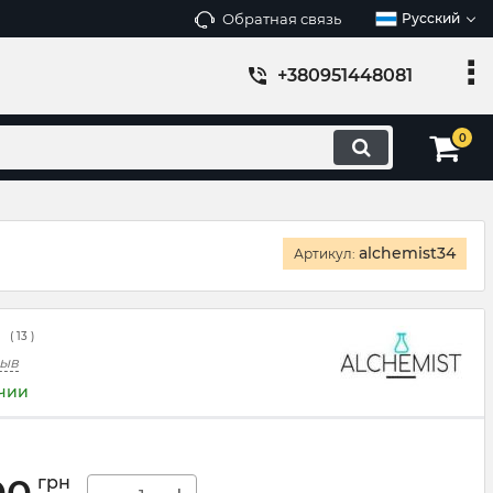
Обратная связь
Русский
+380951448081
0
alchemist34
Артикул:
(
13
)
зыв
ичии
грн