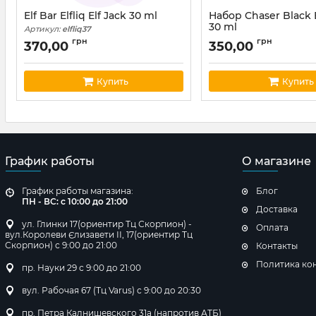
Elf Bar Elfliq Elf Jack 30 ml
Набор Chaser Black B
30 ml
Артикул:
elfliq37
Артикул:
chaser200
грн
грн
370,00
350,00
Купить
Купить
График работы
О магазине
График работы магазина:
Блог
ПН - ВС: с 10:00 до 21:00
Доставка
ул. Глинки 17(ориентир Тц Скорпион) -
Оплата
вул.Королеви Єлизавети ІІ, 17(ориентир Тц
Скорпион) с 9:00 до 21:00
Контакты
Политика ко
пр. Науки 29 с 9:00 до 21:00
вул. Рабочая 67 (Тц Varus) с 9:00 до 20:30
пр. Петра Калнишевского 31а (напротив АТБ)