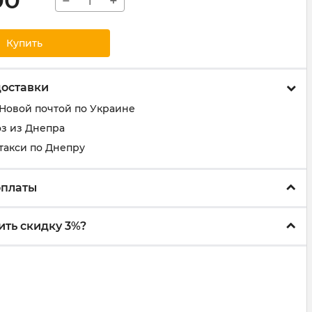
00
−
+
Купить
доставки
 Новой почтой по Украине
з из Днепра
такси по Днепру
оплаты
ить скидку 3%?