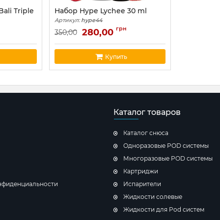
ali Triple
Набор Hype Lychee 30 ml
Артикул:
hype44
грн
280,00
350,00
Купить
Каталог товаров
Каталог снюса
Одноразовые POD системы
Многоразовые POD системы
Картриджи
нфиденциальности
Испарители
Жидкости солевые
Жидкости для Pod систем