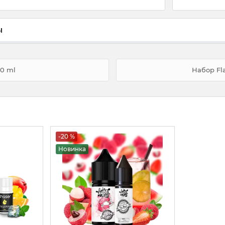
ы
30 ml
Набор Fl
-20 %
Новинка