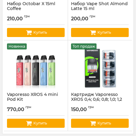
Набор Octobar X 15ml
Набор Vape Shot Almond
Coffee
Latte 15 ml
Артикул:
octobar62
Артикул:
vapeshot13
грн
грн
210,00
200,00
Купить
Купить
Новинка
Топ продаж
Vaporesso XROS 4 mini
Картридж Vaporesso
Pod Kit
XROS 0,4; 0,6; 0,8; 1,0; 1,2
Ом (ціна за шт)
Артикул:
vapor21
грн
грн
770,00
150,00
Артикул:
vapor02
Купить
Купить