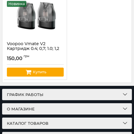
Новинка
Voopoo Vmate V2
Картридж 0.4; 0,7; 1.0; 1,2
Ом (ціна за шт)
грн
150,00
Артикул:
voopoo04
Купить
ГРАФИК РАБОТЫ
О МАГАЗИНЕ
КАТАЛОГ ТОВАРОВ