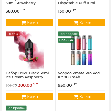
30ml Strawberry
Disposable Puff 10ml
Watermelon
Strawberry Lime
грн
грн
380,00
130,00
Артикул:
INBOTTLE68
Артикул:
fl96
Купить
Купить
-16.67 %
Топ продаж
Новинка
Набор HYPE Black 30ml
Voopoo Vmate Pro Pod
Ice Сream Raspberry
Kit 900 mAh
Артикул:
hype60
Артикул:
voopoo30
грн
грн
300,00
950,00
360,00
Купить
Купить
Топ продаж