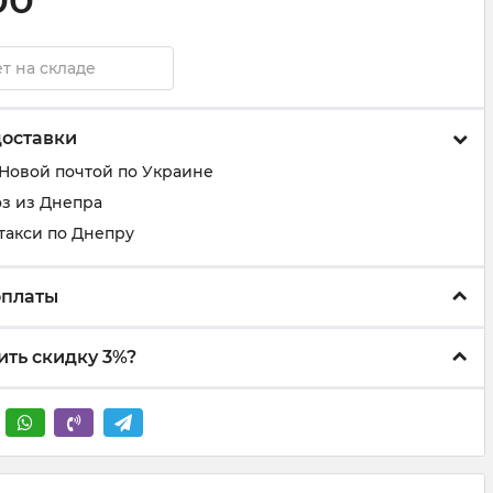
00
т на складе
доставки
 Новой почтой по Украине
з из Днепра
такси по Днепру
оплаты
ить скидку 3%?