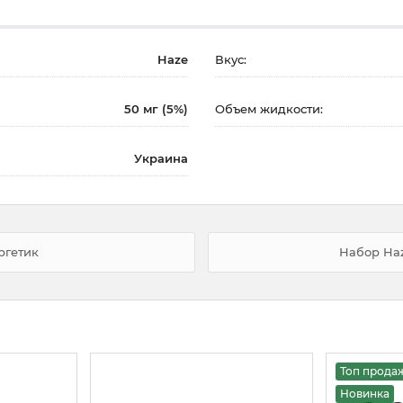
Haze
Вкус:
50 мг (5%)
Объем жидкости:
Украина
ргетик
Набор Haz
Топ прода
Новинка