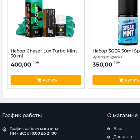
Набор Chaser Lux Turbo Mint
Набор 3GER 30ml Sp
30 ml
Артикул:
3ger43
Артикул:
chaser176
грн
грн
400,00
350,00
Купить
Купить
График работы
О магазине
График работы магазина:
Блог
ПН - ВС: с 10:00 до 21:00
Доставка