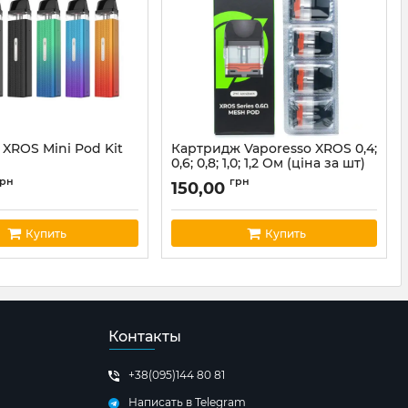
 XROS Mini Pod Kit
Картридж Vaporesso XROS 0,4;
0,6; 0,8; 1,0; 1,2 Ом (ціна за шт)
or03
Артикул:
vapor02
грн
грн
150,00
Купить
Купить
Контакты
+38(095)144 80 81
Написать в Telegram