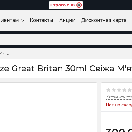
Строго с 18
лиентам
Контакты
Акции
Дисконтная карта
М'ята
e Great Britan 30ml Свіжа М'я
Оставить от
Нет на скла