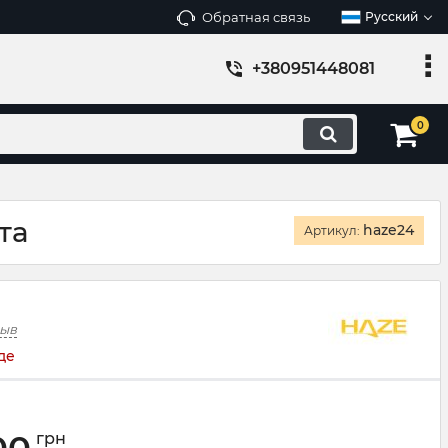
Обратная связь
Русский
+380951448081
0
та
haze24
Артикул:
зыв
де
грн