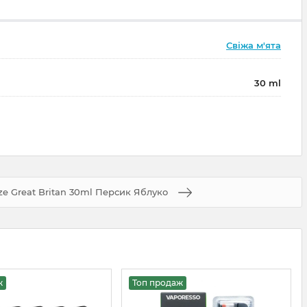
Свіжа м'ята
30 ml
e Great Britan 30ml Персик Яблуко
ж
Топ продаж