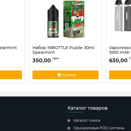
earmint
Набор INBOTTLE Puzzle 30ml
Vaporesso
Spearmint
1000 mAh
Артикул:
INBOTTLE15
Артикул:
vap
грн
350,00
630,00
Купить
Каталог товаров
Каталог снюса
Одноразовые POD системы