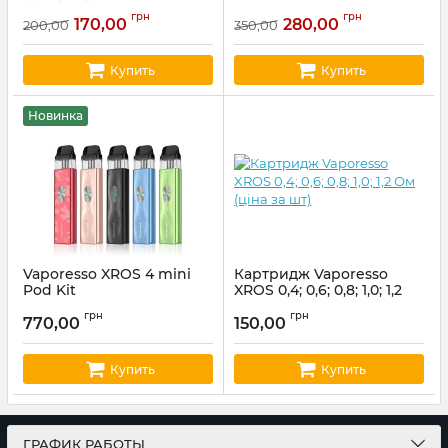
Артикул:
hype57
грн
грн
170,00
280,00
200,00
350,00
Купить
Купить
Новинка
Vaporesso XROS 4 mini
Картридж Vaporesso
Pod Kit
XROS 0,4; 0,6; 0,8; 1,0; 1,2
Ом (ціна за шт)
Артикул:
vapor21
грн
грн
770,00
150,00
Артикул:
vapor02
Купить
Купить
ГРАФИК РАБОТЫ