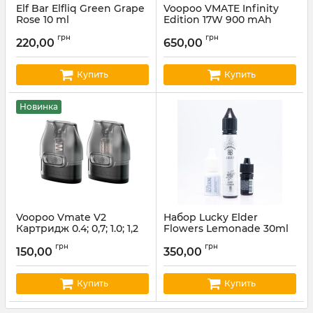
Elf Bar Elfliq Green Grape
Voopoo VMATE Infinity
Rose 10 ml
Edition 17W 900 mAh
Артикул:
elfliq73
Артикул:
voopoo07
грн
грн
220,00
650,00
Купить
Купить
Новинка
Voopoo Vmate V2
Набор Lucky Elder
Картридж 0.4; 0,7; 1.0; 1,2
Flowers Lemonade 30ml
Ом (ціна за шт)
Артикул:
lucky24
грн
грн
150,00
350,00
Артикул:
voopoo04
Купить
Купить