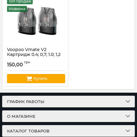
Топ продаж
Новинка
Voopoo Vmate V2
Картридж 0.4; 0,7; 1.0; 1,2
Ом (ціна за шт)
грн
150,00
Артикул:
voopoo04
Купить
ГРАФИК РАБОТЫ
О МАГАЗИНЕ
КАТАЛОГ ТОВАРОВ