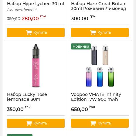
Набор Hype Lychee 30 ml
Набор Haze Great Britan
30ml Рожевий Лимонад
Артикул:
hype44
Артикул:
haze23
грн
грн
280,00
300,00
350,00
Купить
Купить
Новинка
Набор Lucky Rose
Voopoo VMATE Infinity
lemonade 30ml
Edition 17W 900 mAh
Артикул:
lucky30
Артикул:
voopoo07
грн
грн
350,00
650,00
Купить
Купить