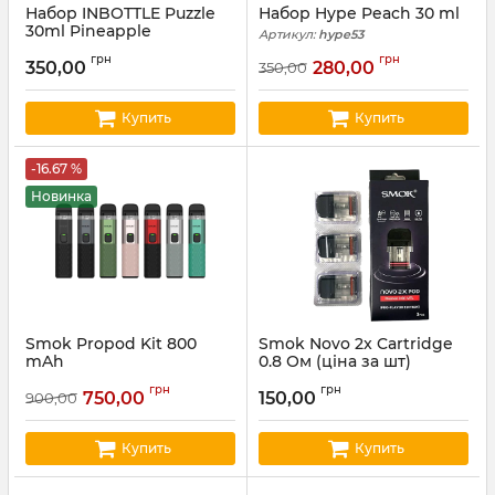
Набор INBOTTLE Puzzle
Набор Hype Peach 30 ml
30ml Pineapple
Артикул:
hype53
Артикул:
INBOTTLE08
грн
грн
350,00
280,00
350,00
Купить
Купить
-16.67 %
Новинка
Smok Propod Kit 800
Smok Novo 2x Cartridge
mAh
0.8 Ом (ціна за шт)
Артикул:
smok01
Артикул:
smok19
грн
грн
750,00
150,00
900,00
Купить
Купить