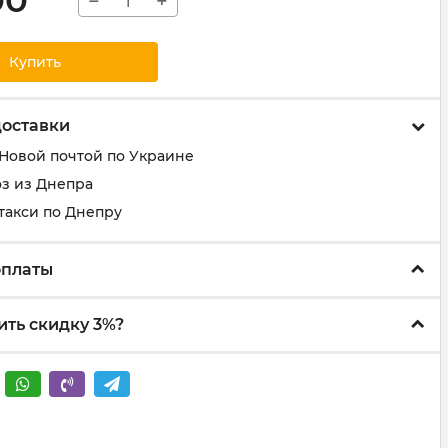
00
−
+
Купить
доставки
 Новой почтой по Украине
з из Днепра
такси по Днепру
оплаты
ить скидку 3%?