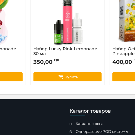
Lemonade
Набор Lucky Pink Lemonade
Набор Oc
30 мл
Pineapple
Артикул:
lucky11
Артикул:
oct
грн
350,00
400,00
Купить
Каталог товаров
Каталог снюса
Одноразовые POD системы