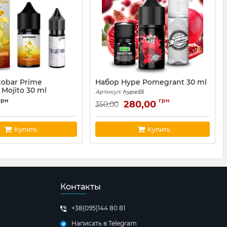
tobar Prime
Набор Hype Pomegrant 30 ml
 Mojito 30 ml
Артикул:
hype55
obar52
грн
грн
280,00
350,00
Купить
Купить
Контакты
+38(095)144 80 81
Написать в Telegram