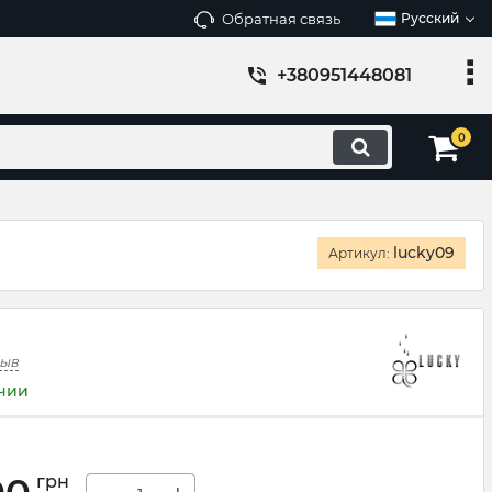
Обратная связь
Русский
+380951448081
0
lucky09
Артикул:
зыв
ичии
грн