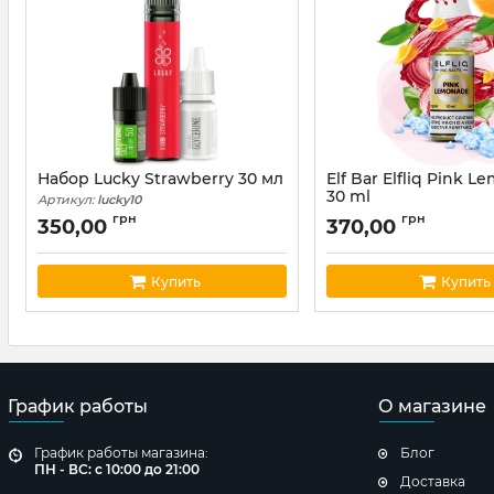
Набор Lucky Strawberry 30 мл
Elf Bar Elfliq Pink 
30 ml
Артикул:
lucky10
Артикул:
elfliq10
грн
грн
350,00
370,00
Купить
Купить
График работы
О магазине
График работы магазина:
Блог
ПН - ВС: с 10:00 до 21:00
Доставка