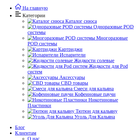
На главную
Категории
Каталог снюса
Одноразовые POD
системы
Многоразовые
POD системы
Картриджи
Испарители
Жидкости солевые
Жидкости для Pod
систем
Аксессуары
CBD товары
Cмеси для кальяна
Кофеиновые паучи
Никотиновые
Пластинки
Тютюн для кальяну
Уголь Для Кальяна
Блог
Клиентам
О нас