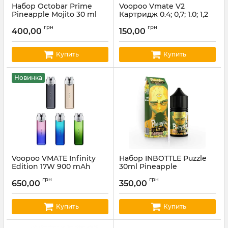
Набор Octobar Prime
Voopoo Vmate V2
Pineapple Mojito 30 ml
Картридж 0.4; 0,7; 1.0; 1,2
Ом (ціна за шт)
Артикул:
octobar52
грн
грн
400,00
150,00
Артикул:
voopoo04
Купить
Купить
Новинка
Voopoo VMATE Infinity
Набор INBOTTLE Puzzle
Edition 17W 900 mAh
30ml Pineapple
Артикул:
voopoo07
Артикул:
INBOTTLE08
грн
грн
650,00
350,00
Купить
Купить