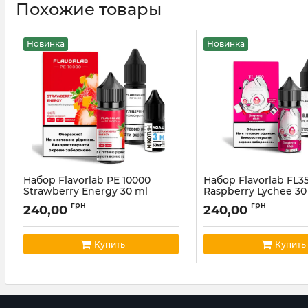
Похожие товары
Новинка
Новинка
Набор Flavorlab PE 10000
Набор Flavorlab FL3
Strawberry Energy 30 ml
Raspberry Lychee 30
Артикул:
fl64
Артикул:
flavor39
грн
грн
240,00
240,00
Купить
Купить