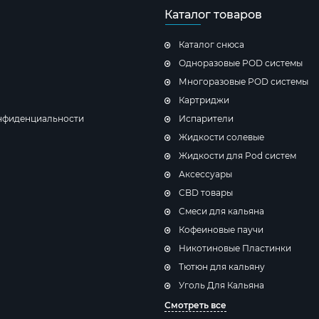
Каталог товаров
Каталог снюса
Одноразовые POD системы
Многоразовые POD системы
Картриджи
нфиденциальности
Испарители
Жидкости солевые
Жидкости для Pod систем
Аксессуары
CBD товары
Cмеси для кальяна
Кофеиновые паучи
Никотиновые Пластинки
Тютюн для кальяну
Уголь Для Кальяна
Смотреть все