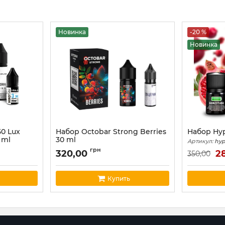
Новинка
-20 %
Новинка
50 Lux
Набор Octobar Strong Berries
Набор Hy
 ml
30 ml
Артикул:
hyp
Артикул:
octobar02
грн
320,00
2
350,00
Купить