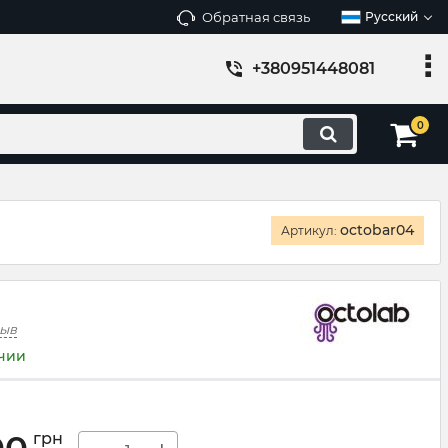
Обратная связь
Русский
+380951448081
0
octobar04
Артикул:
зыв
ичии
грн