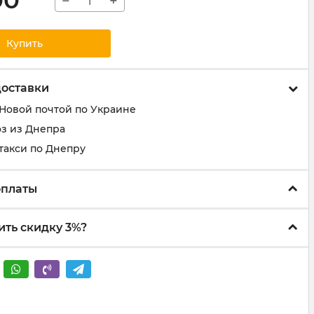
00
−
+
Купить
доставки
 Новой почтой по Украине
з из Днепра
такси по Днепру
оплаты
ить скидку 3%?