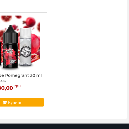
pe Pomegrant 30 ml
e55
грн
80,00
Купить