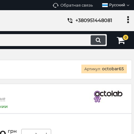
Обратная связь
Русский
+380951448081
0
octobar65
Артикул:
зыв
ичии
грн