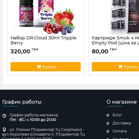
Набор DR.Cloud 30ml Tripple
Картридж Smok 4 N
Berry
Empty Pod (ціна за 
Артикул:
cloud06
Артикул:
smok10
грн
грн
320,00
80,00
Купить
Купить
График работы
О магазине
График работы магазина:
Блог
ПН - ВС: с 10:00 до 21:00
Доставка
ул. Глинки 17(ориентир Тц Скорпион) -
Оплата
вул.Королеви Єлизавети ІІ, 17(ориентир Тц
Скорпион) с 9:00 до 21:00