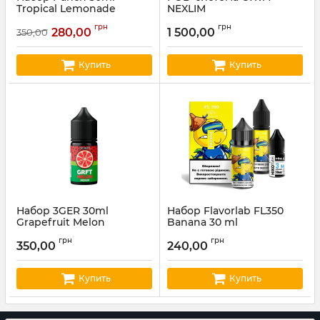
Tropical Lemonade
NEXLIM
Артикул:
punch58
Артикул:
oxva16
грн
грн
280,00
1 500,00
350,00
Купить
Купить
Набор 3GER 30ml
Набор Flavorlab FL350
Grapefruit Melon
Banana 30 ml
Артикул:
3ger36
Артикул:
fl44
грн
грн
350,00
240,00
Купить
Купить