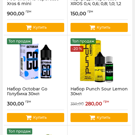
Xros 6 mini
XROS 0,4; 0,6; 0,8; 1,0; 1,2
Ом (ціна за шт)
Артикул:
xros14
грн
грн
900,00
150,00
Артикул:
vapor02
Купить
Купить
Топ продаж
Топ продаж
-20 %
Набор Octobar Go
Набор Punch Sour Lemon
Голубика 30мл
30мл
Артикул:
octobar154
Артикул:
punch70
грн
грн
300,00
280,00
350,00
Купить
Купить
Топ продаж