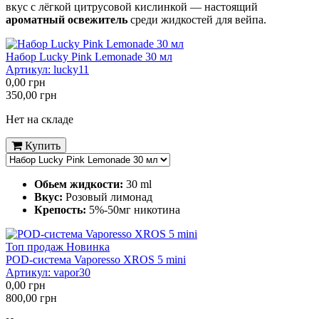
вкус с лёгкой цитрусовой кислинкой — настоящий
ароматный освежитель
среди жидкостей для вейпа.
Набор Lucky Pink Lemonade 30 мл
Артикул:
lucky11
0,00
грн
350,00
грн
Нет на складе
Купить
Обьем жидкости:
30 ml
Вкус:
Розовый лимонад
Крепость:
5%-50мг никотина
Топ продаж
Новинка
POD-система Vaporesso XROS 5 mini
Артикул:
vapor30
0,00
грн
800,00
грн