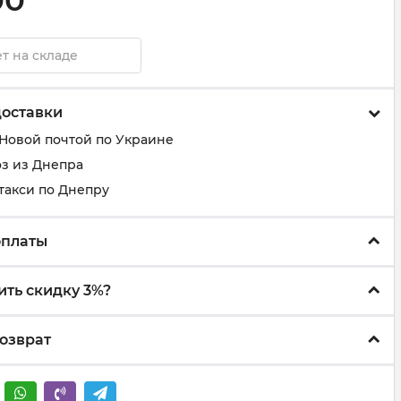
00
т на складе
доставки
 Новой почтой по Украине
з из Днепра
такси по Днепру
оплаты
ить скидку 3%?
озврат