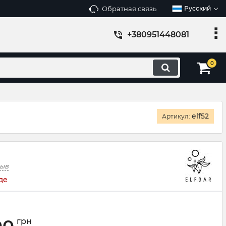
Обратная связь
Русский
+380951448081
0
elf52
Артикул:
зыв
де
грн