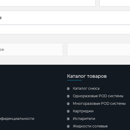
ы
Ice
Каталог товаров
Каталог снюса
Одноразовые POD системы
Многоразовые POD системы
Картриджи
нфиденциальности
Испарители
Жидкости солевые