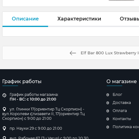
Описание
Характеристики
Отзыв
Elf Bar 800 Lux Strawberry 
График работы
О магазине
График работы магазина:
Блог
ПН - ВС: с 10:00 до 21:00
Доставка
ул. Глинки 17(ориентир Тц Скорпион) -
Оплата
вул.Королеви Єлизавети ІІ, 17(ориентир Тц
Скорпион) с 9:00 до 21:00
Контакты
Политика ко
пр. Науки 29 с 9:00 до 21:00
вул. Рабочая 67 (Тц Varus) с 9:00 до 20:30