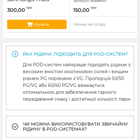
Артикул:
chaser07
Артикул:
octobar92
грн
грн
300,00
150,00
Немає на складі
Купити
ЯКА РІДИНА ПІДХОДИТЬ ДЛЯ POD-СИСТЕМ?
Для POD-систем найкраще підходять рідини з
високим вмістом нікотинових солей і вищим
рівнем PG порівняно з VG. Пропорція 50/50
PG/VG або 60/40 PG/VG вважається
оптимальною для забезпечення гарного
передавання смаку і достатньої кількості пари.
ЧИ МОЖНА ВИКОРИСТОВУВАТИ ЗВИЧАЙНУ
РІДИНУ В POD-СИСТЕМАХ?