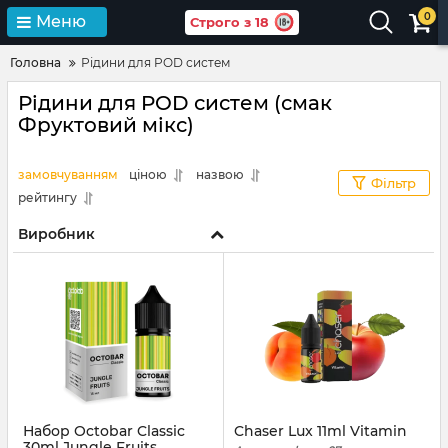
0
Меню
Строго з 18
Головна
Рідини для POD систем
Рідини для POD систем (смак
Фруктовий мікс)
замовчуванням
ціною
назвою
Фільтр
рейтингу
Виробник
Набор Octobar Classic
Chaser Lux 11ml Vitamin
30ml Jungle Fruits