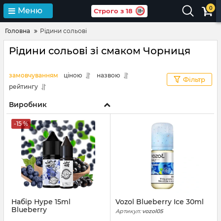
0
Меню
Строго з 18
Головна
Рідини сольові
Рідини сольові зі смаком Чорниця
замовчуванням
ціною
назвою
Фільтр
рейтингу
Виробник
-15 %
Набір Hype 15ml
Vozol Blueberry Ice 30ml
Blueberry
Артикул:
vozol05
Артикул:
hype76