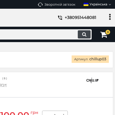
Зворотній зв'язок
Українська
+380951448081
0
chillup03
Артикул:
(
6
)
дгук
грн