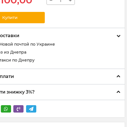
100,00
−
+
Купити
оставки
 Новой почтой по Украине
з из Днепра
такси по Днепру
плати
ти знижку 3%?