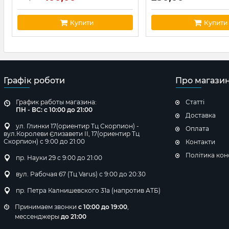
Купити
Купити
Графік роботи
Про магази
График работы магазина:
Статті
ПН - ВС: с 10:00 до 21:00
Доставка
ул. Глинки 17(ориентир Тц Скорпион) -
Оплата
вул.Королеви Єлизавети ІІ, 17(ориентир Тц
Скорпион) с 9:00 до 21:00
Контакти
Політика кон
пр. Науки 29 с 9:00 до 21:00
вул. Рабочая 67 (Тц Varus) с 9:00 до 20:30
пр. Петра Калнишевского 31а (напротив АТБ)
Принимаем звонки
с 10:00 до 19:00
,
мессенджеры
до 21:00