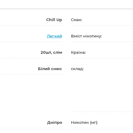
Chill Up
Смак:
Легкий
Вміст нікотину:
20шт, слім
Країна:
Білий снюс
склад:
Дніпро
Никотин (мг):