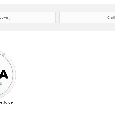
ермін)
Chil
e Juice