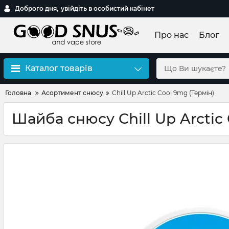
Доброго дня,
увійдіть в особистий кабінет
Про нас
Блог
Каталог товарів
Головна
Асортимент снюсу
Chill Up Arctic Cool 9mg (Термін)
Шайба снюсу Chill Up Arctic