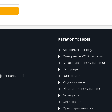
н
Каталог товарів
Асортимент снюсу
Одноразові POD системи
Багаторазові POD системи
Картриджі
фіденцальності
Випарники
Рідини сольові
Рідини для POD систем
Аксесуари
CBD товари
Суміші для кальяну