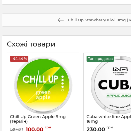
Chill Up Strawberry Kiwi 9mg (Т
Схожі товари
-44.44 %
Топ продажів
Chill Up Green Apple 9mg
Cuba white line Appl
(Термін)
16mg
Артикул:
chillup01
Артикул:
cuba51
грн
грн
100,00
230,00
180,00