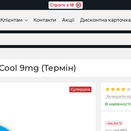
Строго з 18
Клієнтам
Контакти
Акції
Дисконтна карточка
 Cool 9mg (Термін)
Суперціна
Залишити ві
В наявності
-44.44 %
грн