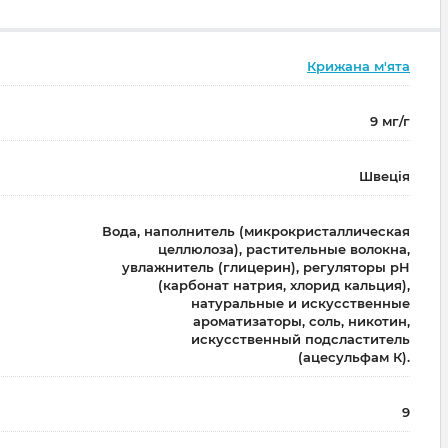
Крижана м'ята
9 мг/г
Швеція
Вода, наполнитель (микрокристаллическая
целлюлоза), растительные волокна,
увлажнитель (глицерин), регуляторы pH
(карбонат натрия, хлорид кальция),
натуральные и искусственные
ароматизаторы, соль, никотин,
искусственный подсластитель
(ацесульфам К).
9