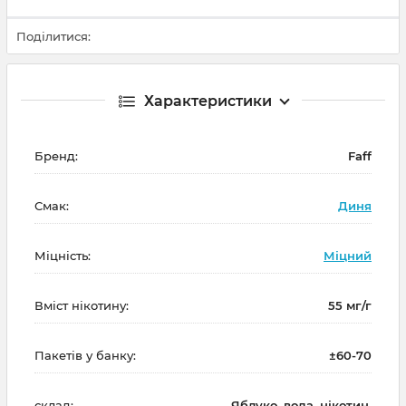
Поділитися:
Характеристики
Бренд:
Faff
Смак:
Диня
Міцність:
Міцний
Вміст нікотину:
55 мг/г
Пакетів у банку:
±60-70
склад:
Яблуко, вода, нікотин,