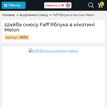
0
Меню
Строго з 18
Головна
Асортимент снюсу
Faff Яблука в нікотині Melon
Шайба снюсу Faff Яблука в нікотині
Melon
0050
Артикул: