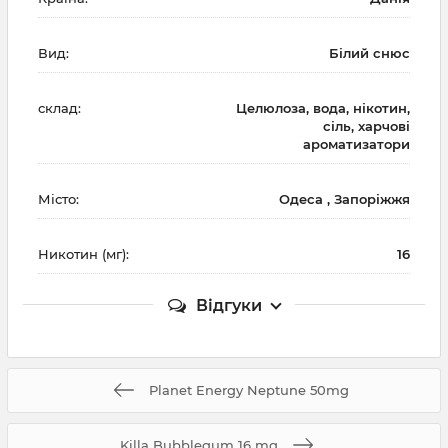
Вид:
Білий снюс
склад:
Целюлоза, вода, нікотин,
сіль, харчові
ароматизатори
Місто:
Одеса , Запоріжжя
Никотин (мг):
16
Відгуки
Planet Energy Neptune 50mg
Killa Bubblegum 16 mg