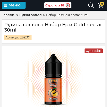
0
Меню
Строго з 18
Головна
Рідини сольові
Набор Epix Gold nectar 30ml
Рідина сольова Набор Epix Gold nectar
30ml
Epix01
Артикул:
Суперціна