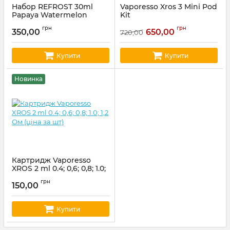
Набор REFROST 30ml
Vaporesso Xros 3 Mini Pod
Papaya Watermelon
Kit
Артикул:
REFROST09
Артикул:
vapor08
грн
грн
350,00
650,00
720,00
Купити
Купити
Новинка
Картридж Vaporesso
XROS 2 ml 0.4; 0,6; 0,8; 1.0;
1,2 Ом (ціна за шт)
грн
150,00
Артикул:
vapor02
Купити