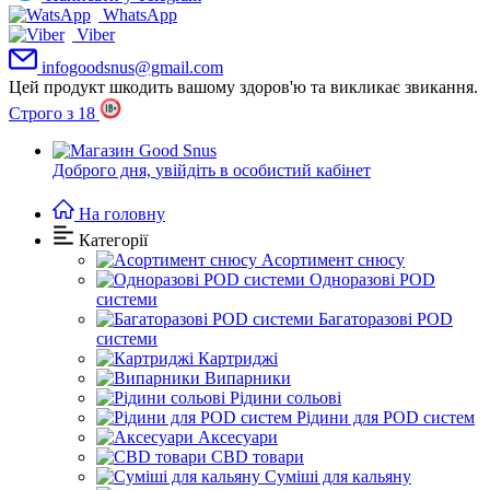
WhatsApp
Viber
infogoodsnus@gmail.com
Цей продукт шкодить вашому здоров'ю та викликає звикання.
Строго з 18
Доброго дня,
увійдіть в особистий кабінет
На головну
Категорії
Асортимент снюсу
Одноразові POD
системи
Багаторазові POD
системи
Картриджі
Випарники
Рідини сольові
Рідини для POD систем
Аксесуари
CBD товари
Суміші для кальяну