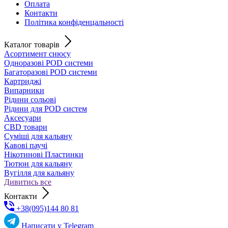
Оплата
Контакти
Політика конфіденцальності
Каталог товарів
Асортимент снюсу
Одноразові POD системи
Багаторазові POD системи
Картриджі
Випарники
Рідини сольові
Рідини для POD систем
Аксесуари
CBD товари
Суміші для кальяну
Кавові паучі
Нікотинові Пластинки
Тютюн для кальяну
Вугілля для кальяну
Дивитись все
Контакти
+38(095)144 80 81
Написати у Telegram