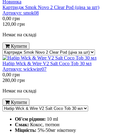
Новинка
Картридж Smok Novo 2 Clear Pod (ціна за шт)
Артикул:
smok08
0,00
грн
120,00
грн
Немає на складі
Купити
Набір Wick & Wire V2 Salt Coco Tob 30 мл
Артикул:
wickwire07
0,00
грн
280,00
грн
Немає на складі
Купити
Об'єм рідини:
10 ml
Смак:
Кокос, тютюн
Міцність:
5%-50мг нікотину