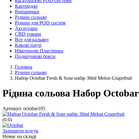
Багаторазові POD системи
Картриджі
Випарники
Рідини сольові
Рідини для POD систем
Аксесуари
CBD товари
Все для кальяну
Кавові паучі
Нікотинові Пластинки
Подарункові бокси
Головна
Рідини сольові
Набор Octobar Fresh & Sour набір 30ml Melon Grapefruit
Рідина сольова Набор Octobar 
Артикул:
octobar105
(0.0)
Залишити відгук
Немає на складі