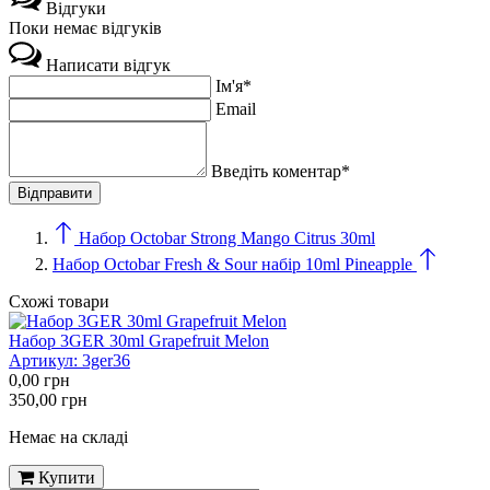
Відгуки
Поки немає відгуків
Написати відгук
Ім'я*
Email
Введіть коментар*
Набор Octobar Strong Mango Citrus 30ml
Набор Octobar Fresh & Sour набір 10ml Pineapple
Схожі товари
Набор 3GER 30ml Grapefruit Melon
Артикул:
3ger36
0,00
грн
350,00
грн
Немає на складі
Купити