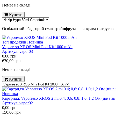
Немає на складі
Купити
Освіжаючий і бадьорий смак
грейпфрута
— яскрава цитрусова 
Топ продажів
Новинка
Vaporesso XROS Mini Pod Kit 1000 mAh
Артикул:
vapor03
0,00
грн
630,00
грн
Немає на складі
Купити
Новинка
Картридж Vaporesso XROS 2 ml 0.4; 0,6; 0,8; 1.0; 1,2 Ом (ціна за
Артикул:
vapor02
0,00
грн
150,00
грн