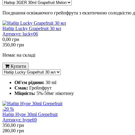
Поєднання освіжаючого грейпфрута з екзотичною солодкістю д
Набір Lucky Grapefruit 30 мл
Артикул:
lucky06
0,00
грн
350,00
грн
Немає на складі
Купити
Об'єм рідини:
30 ml
Смак:
Грейпфрут
Міцність:
5%-50мг нікотину
-20 %
Набір Hype 30ml Grepefruit
Артикул:
hype69
350,00
грн
280,00
грн